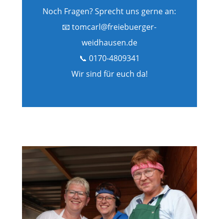
Noch Fragen? Sprecht uns gerne an:
📧 tomcarl@freiebuerger-
weidhausen.de
📞 0170-4809341
Wir sind für euch da!