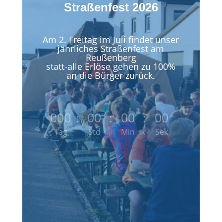
Straßenfest 2026
Am 2. Freitag im Juli findet unser
jährliches Straßenfest am
Reußenberg
statt-alle Erlöse gehen zu 100%
an die Bürger zurück.
000
:
00
:
00
:
00
Tag
Std
Min
Sek