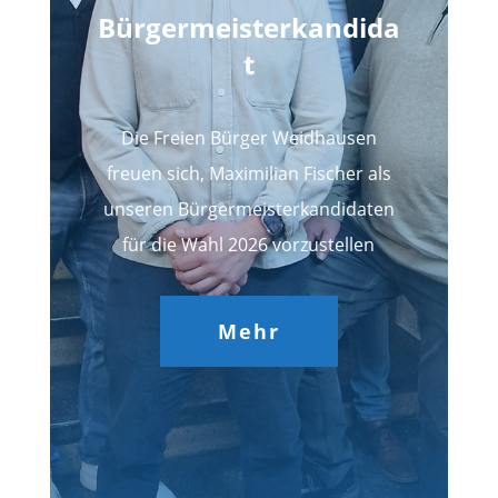
Bürgermeisterkandida
t
Die Freien Bürger Weidhausen
freuen sich, Maximilian Fischer als
unseren Bürgermeisterkandidaten
für die Wahl 2026 vorzustellen
Mehr