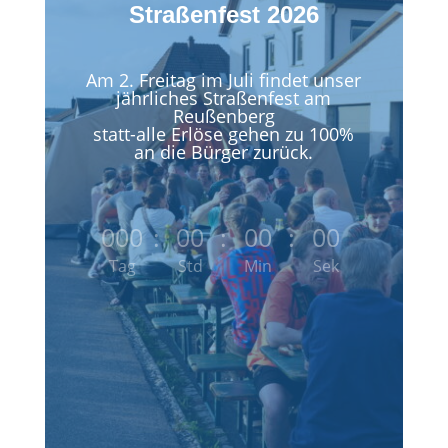
Straßenfest 2026
Am 2. Freitag im Juli findet unser
jährliches Straßenfest am
Reußenberg
statt-alle Erlöse gehen zu 100%
an die Bürger zurück.
000
:
00
:
00
:
00
Tag
Std
Min
Sek