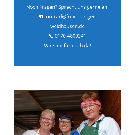
Noch Fragen? Sprecht uns gerne an:
📧 tomcarl@freiebuerger-
weidhausen.de
📞 0170-4809341
Wir sind für euch da!